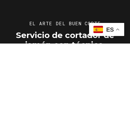
EL ARTE DEL BUEN CORTE
ES
Servicio de cortador de
jamón con técnica,
precisión y experiencia
Realizo corte profesional a cuchillo tanto para
jamones ibéricos como serranos, cuidando
cada loncha para potenciar su aroma, textura
y calidad.
Ofrezco servicio para eventos de todo tipo en
Badajoz y alrededores, garantizando higiene,
presentación impecable y una experiencia
gastronómica que sorprende a tus invitados.
Además, asesoro sobre selección de piezas,
conservación y puesta en mesa para que